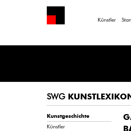
Notice
: Undefined variable: atts in
/homepages/21/d13550920/h
Künstler
Sta
SWG
KUNSTLEXIKO
Kunstgeschichte
Künstler
B