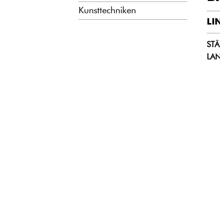
Kunsttechniken
LI
ST
LA