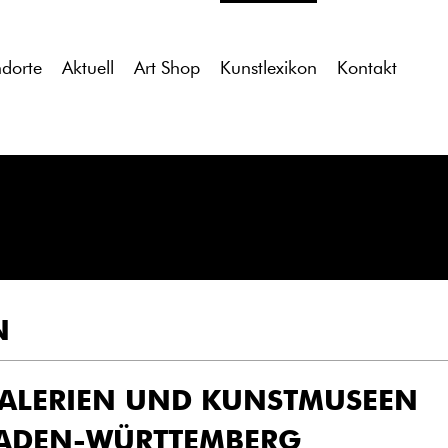
tdocs/gcb/gcb_v2/wp-content/themes/gcb_v2/index.php
on l
ndorte
Aktuell
Art Shop
Kunstlexikon
Kontakt
N
GALERIEN UND KUNS
ADEN-WÜRTTEMBERG