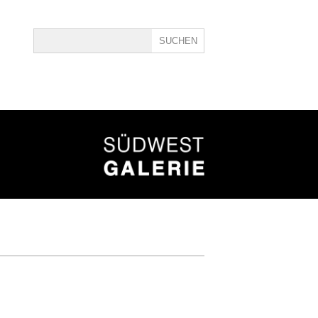
ine
40
TMUSEEN