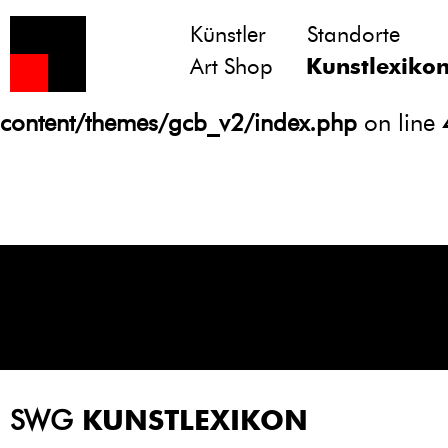
Künstler
Standorte
Notice
: Undefined variable: atts in
Art Shop
Kunstlexiko
/homepages/21/d13550920/htdocs/gcb/
content/themes/gcb_v2/index.php
on line
SWG
KUNSTLEXIKON