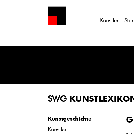
Notice
: Undefined variable: atts in
/homepages/21/d13550920/h
Künstler
Sta
SWG
KUNSTLEXIKO
G
Kunstgeschichte
Künstler