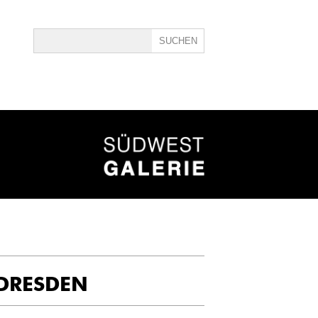
ine
40
 DRESDEN