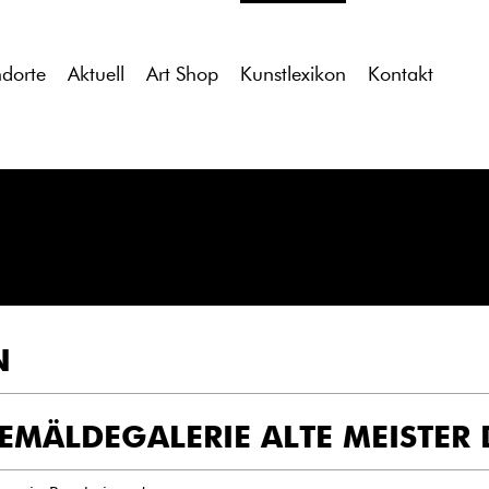
tdocs/gcb/gcb_v2/wp-content/themes/gcb_v2/index.php
on l
ndorte
Aktuell
Art Shop
Kunstlexikon
Kontakt
N
EMÄLDEGALERIE ALTE MEISTER