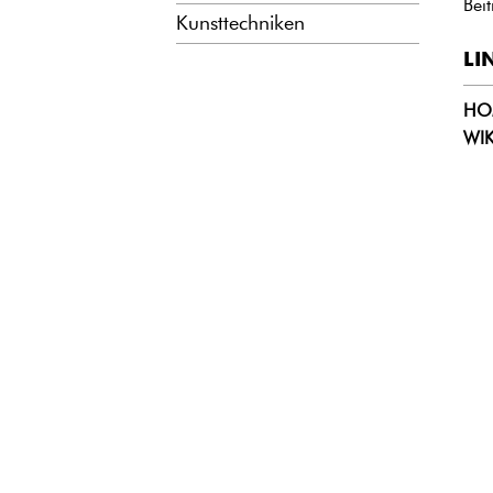
Bei
Kunsttechniken
LI
HO
WI