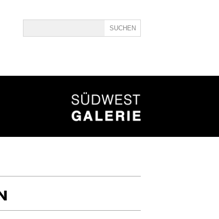
ine
40
N