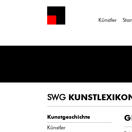
Notice
: Undefined variable: atts in
/homepages/21/d13550920/h
Künstler
Sta
SWG
KUNSTLEXIKO
G
Kunstgeschichte
Künstler