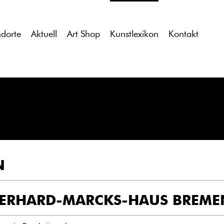
tdocs/gcb/gcb_v2/wp-content/themes/gcb_v2/index.php
on l
ndorte
Aktuell
Art Shop
Kunstlexikon
Kontakt
N
ERHARD-MARCKS-HAUS BREME