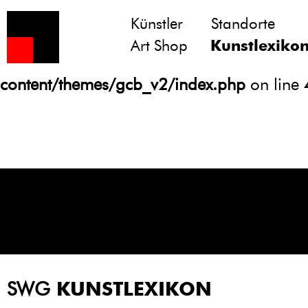
Künstler
Standorte
Notice
: Undefined variable: atts in
Art Shop
Kunstlexiko
/homepages/21/d13550920/htdocs/gcb/
content/themes/gcb_v2/index.php
on line
SWG
KUNSTLEXIKON