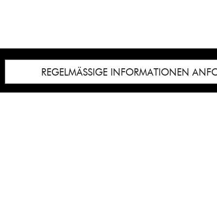
REGELMÄSSIGE INFORMATIONEN ANF
Impressum
Notice
: Undefined index: lastkunstwerkid i
/homepages/21/d13550920/htdocs/gcb/