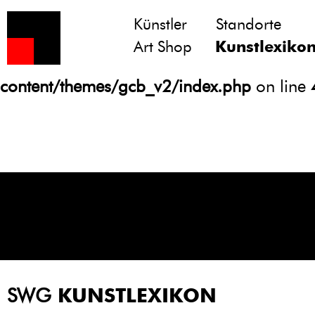
Künstler
Standorte
Notice
: Undefined variable: atts in
Art Shop
Kunstlexiko
/homepages/21/d13550920/htdocs/gcb/
content/themes/gcb_v2/index.php
on line
SWG
KUNSTLEXIKON