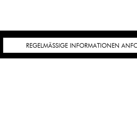
REGELMÄSSIGE INFORMATIONEN ANF
Impressum
Notice
: Undefined index: lastkunstwerkid i
/homepages/21/d13550920/htdocs/gcb/