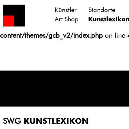
Künstler
Standorte
Notice
: Undefined variable: atts in
Art Shop
Kunstlexiko
/homepages/21/d13550920/htdocs/gcb/
content/themes/gcb_v2/index.php
on line
SWG
KUNSTLEXIKON