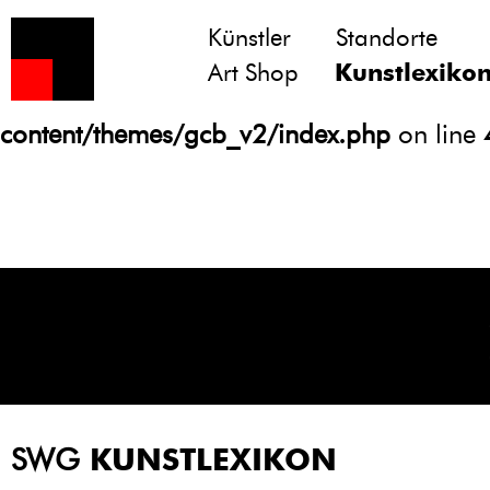
Künstler
Standorte
Notice
: Undefined variable: atts in
Art Shop
Kunstlexiko
/homepages/21/d13550920/htdocs/gcb/
content/themes/gcb_v2/index.php
on line
SWG
KUNSTLEXIKON