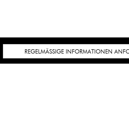
REGELMÄSSIGE INFORMATIONEN ANF
Impressum
Notice
: Undefined index: lastkunstwerkid i
/homepages/21/d13550920/htdocs/gcb/