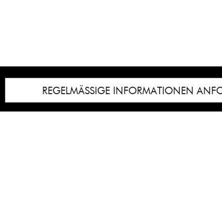
REGELMÄSSIGE INFORMATIONEN ANF
Impressum
Notice
: Undefined index: lastkunstwerkid i