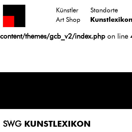
Künstler
Standorte
Notice
: Undefined variable: atts in
Art Shop
Kunstlexiko
/homepages/21/d13550920/htdocs/gcb/
content/themes/gcb_v2/index.php
on line
SWG
KUNSTLEXIKON