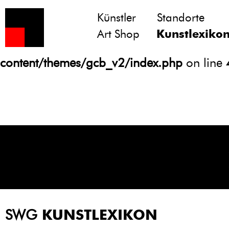
Künstler
Standorte
Notice
: Undefined variable: atts in
Art Shop
Kunstlexiko
/homepages/21/d13550920/htdocs/gcb/
content/themes/gcb_v2/index.php
on line
SWG
KUNSTLEXIKON