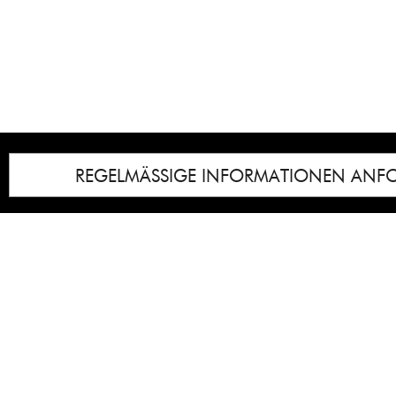
REGELMÄSSIGE INFORMATIONEN ANF
Impressum
Notice
: Undefined index: lastkunstwerkid i