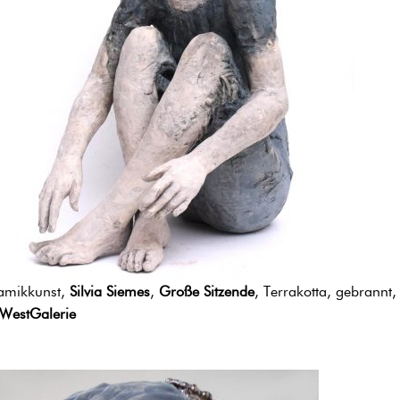
amikkunst,
Silvia Siemes
,
Große Sitzende
, Terrakotta, gebrann
WestGalerie