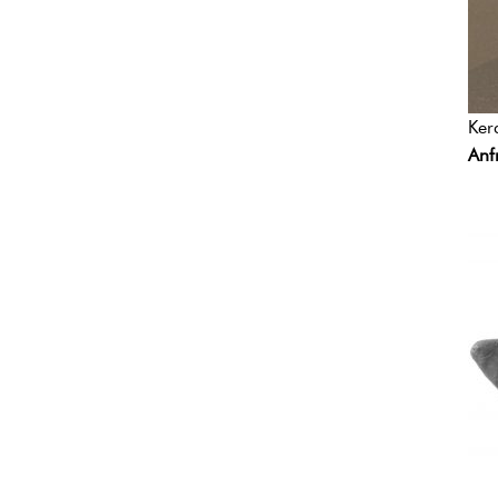
Ker
Anf