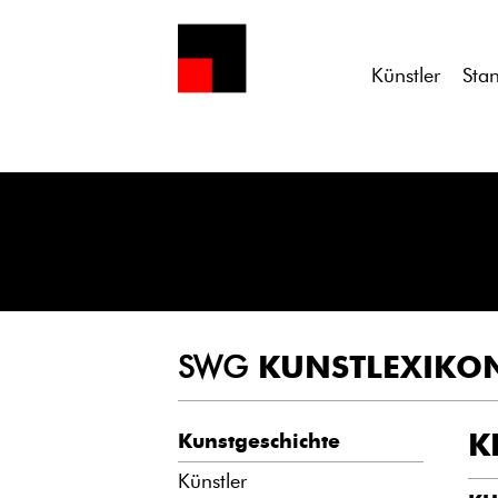
Notice
: Undefined variable: atts in
/homepages/21/d13550920/h
Künstler
Sta
SWG
KUNSTLEXIKO
K
Kunstgeschichte
Künstler