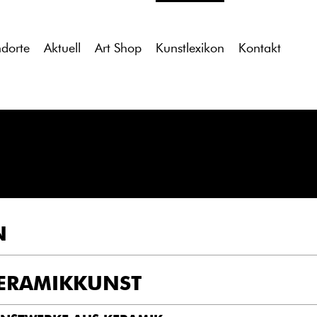
tdocs/gcb/gcb_v2/wp-content/themes/gcb_v2/index.php
on l
ndorte
Aktuell
Art Shop
Kunstlexikon
Kontakt
N
ERAMIKKUNST