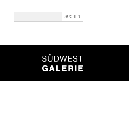
ine
40