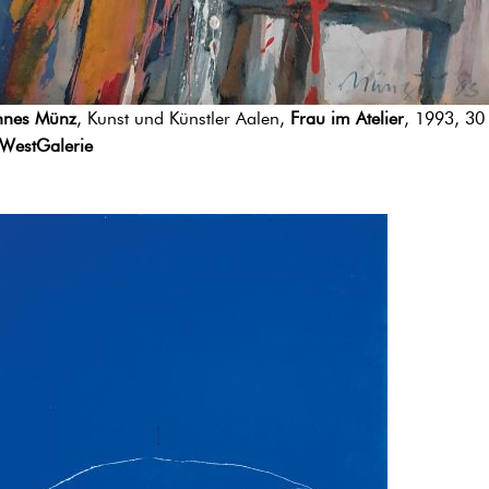
nes Münz
, Kunst und Künstler Aalen,
Frau im Atelier
, 1993, 30
WestGalerie