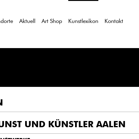
tdocs/gcb/gcb_v2/wp-content/themes/gcb_v2/index.php
on l
ndorte
Aktuell
Art Shop
Kunstlexikon
Kontakt
N
UNST UND KÜNSTLER AALEN