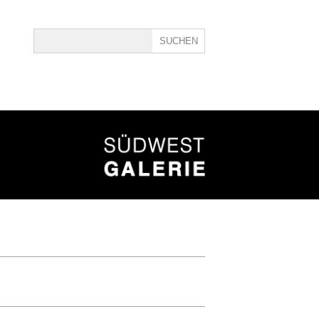
ine
40