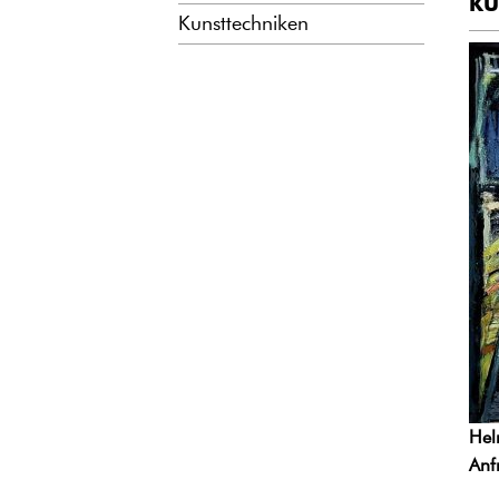
KU
Kunsttechniken
Hel
Anf