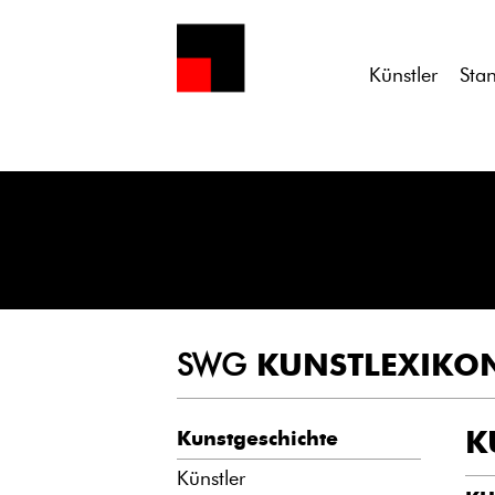
Notice
: Undefined variable: atts in
/homepages/21/d13550920/h
Künstler
Sta
SWG
KUNSTLEXIKO
K
Kunstgeschichte
Künstler