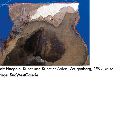
olf Haegele
, Kunst und Künstler Aalen,
Zeugenberg
, 1992, Mis
rage
,
SüdWestGalerie