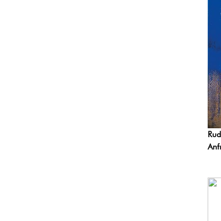
Rud
Anf