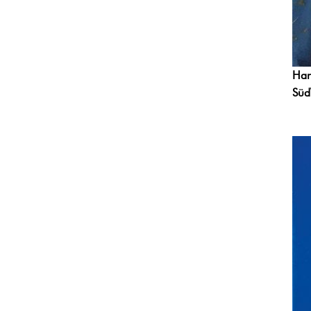
Han
Süd