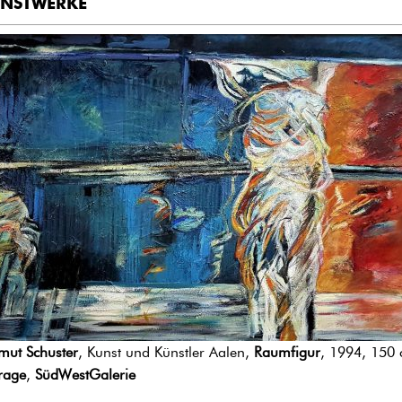
NSTWERKE
mut Schuster
, Kunst und Künstler Aalen,
Raumfigur
, 1994, 150
rage
,
SüdWestGalerie