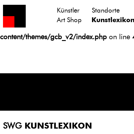
Künstler
Standorte
Notice
: Undefined variable: atts in
Art Shop
Kunstlexiko
/homepages/21/d13550920/htdocs/gcb/
content/themes/gcb_v2/index.php
on line
SWG
KUNSTLEXIKON