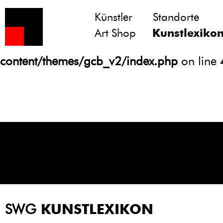
Künstler
Standorte
Notice
: Undefined variable: atts in
Art Shop
Kunstlexiko
/homepages/21/d13550920/htdocs/gcb/
content/themes/gcb_v2/index.php
on line
SWG
KUNSTLEXIKON