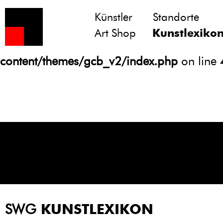
Künstler
Standorte
Notice
: Undefined variable: atts in
Art Shop
Kunstlexiko
/homepages/21/d13550920/htdocs/gcb/
content/themes/gcb_v2/index.php
on line
SWG
KUNSTLEXIKON