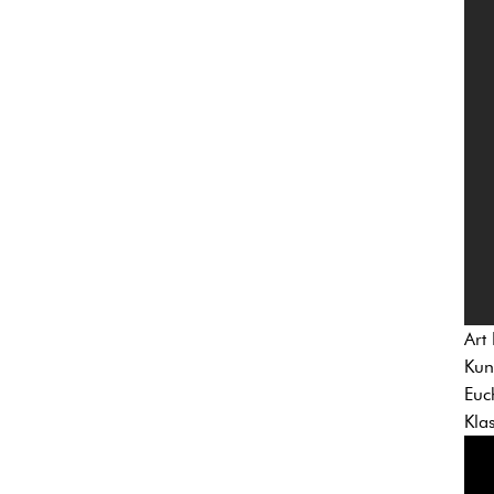
Art
Kun
Euc
Kla