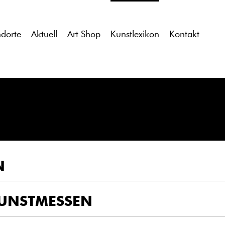
tdocs/gcb/gcb_v2/wp-content/themes/gcb_v2/index.php
on l
ndorte
Aktuell
Art Shop
Kunstlexikon
Kontakt
N
UNSTMESSEN