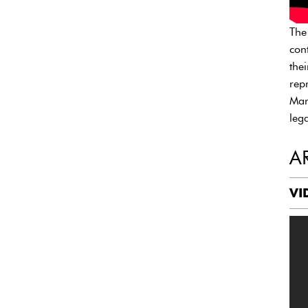
The
con
the
rep
Mark
leg
A
VI