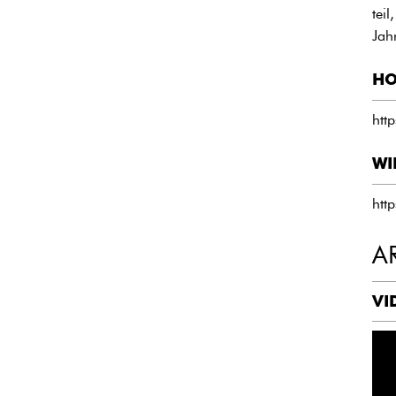
tei
Jah
HO
htt
WI
htt
A
VI