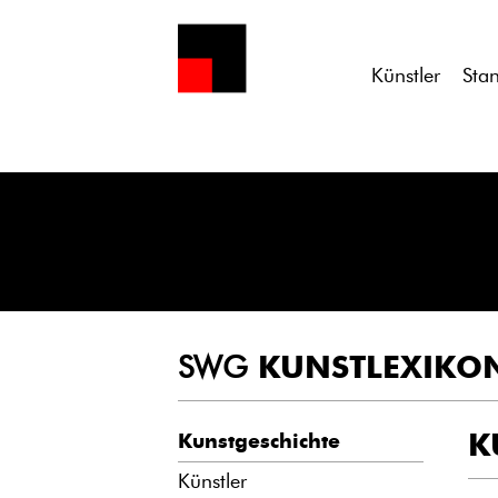
Notice
: Undefined variable: atts in
/homepages/21/d13550920/h
Künstler
Sta
SWG
KUNSTLEXIKO
K
Kunstgeschichte
Künstler