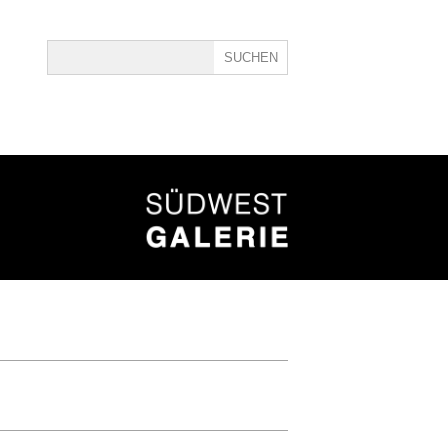
ine
40