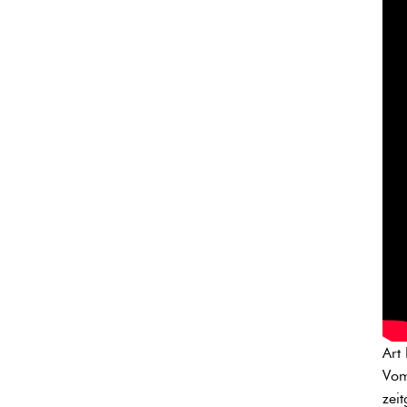
Art
Vom
zei