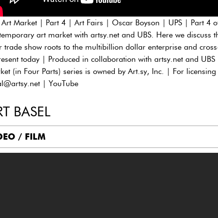
 Art Market | Part 4 | Art Fairs | Oscar Boyson | UPS | Part 4 o
temporary art market with artsy.net and UBS. Here we discuss the
ir trade show roots to the multibillion dollar enterprise and cros
resent today | Produced in collaboration with artsy.net and UBS
et (in Four Parts) series is owned by Art.sy, Inc. | For licensing
al@artsy.net | YouTube
RT BASEL
DEO / FILM