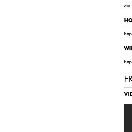
die
HO
htt
WI
htt
F
VI