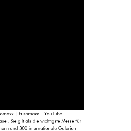
Euromaxx | Euromaxx – YouTube
el. Sie gilt als die wichtigste Messe für
men rund 300 internationale Galerien