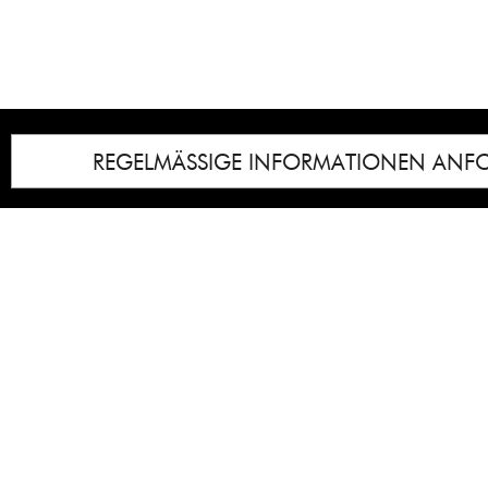
REGELMÄSSIGE INFORMATIONEN ANF
Impressum
Notice
: Undefined index: lastkunstwerkid i
/homepages/21/d13550920/htdocs/gcb/