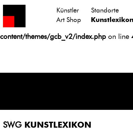
Künstler
Standorte
Notice
: Undefined variable: atts in
Art Shop
Kunstlexiko
/homepages/21/d13550920/htdocs/gcb/
content/themes/gcb_v2/index.php
on line
SWG
KUNSTLEXIKON