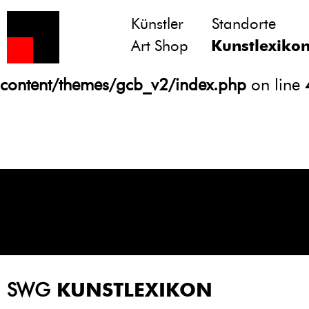
Künstler
Standorte
Notice
: Undefined variable: atts in
Art Shop
Kunstlexiko
/homepages/21/d13550920/htdocs/gcb/
content/themes/gcb_v2/index.php
on line
SWG
KUNSTLEXIKON