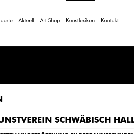
tdocs/gcb/gcb_v2/wp-content/themes/gcb_v2/index.php
on l
ndorte
Aktuell
Art Shop
Kunstlexikon
Kontakt
N
UNSTVEREIN SCHWÄBISCH HAL