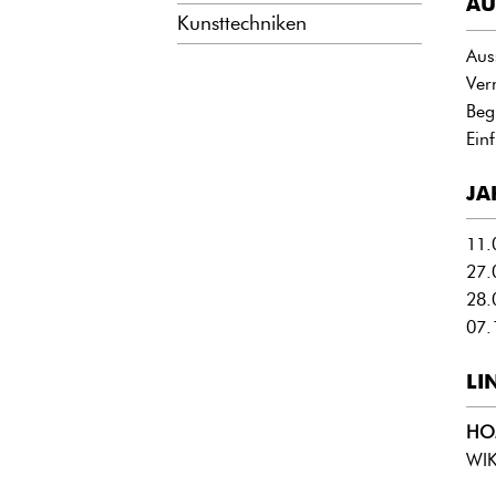
AU
Kunsttechniken
Aus
Ver
Beg
Ein
JA
11.
27.
28.
07.
LI
HO
WIK