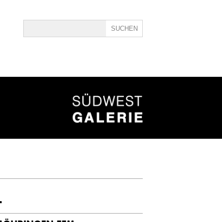
ine
40
L