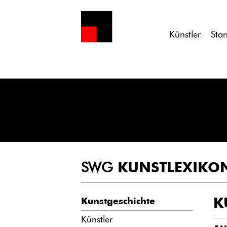
Notice
: Undefined variable: atts in
/homepages/21/d13550920/h
Künstler
Sta
SWG
KUNSTLEXIKO
K
Kunstgeschichte
Künstler