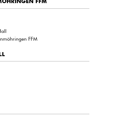
MÖHRINGEN FFM
all
denmöhringen FFM
LL