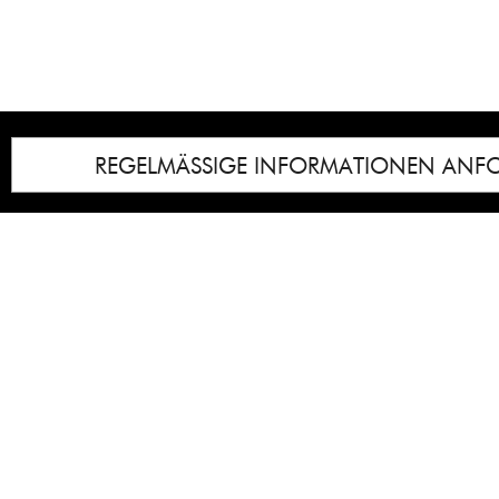
REGELMÄSSIGE INFORMATIONEN ANF
Impressum
Notice
: Undefined index: lastkunstwerkid i
/homepages/21/d13550920/htdocs/gcb/