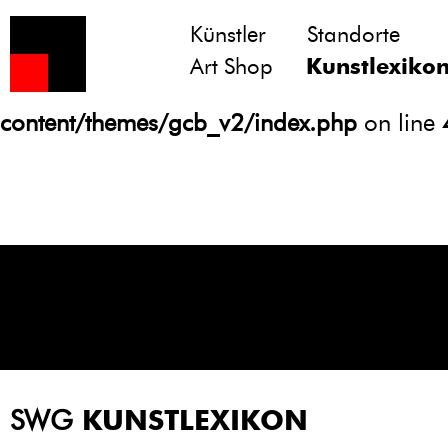
Künstler
Standorte
Notice
: Undefined variable: atts in
Art Shop
Kunstlexiko
/homepages/21/d13550920/htdocs/gcb/
content/themes/gcb_v2/index.php
on line
SWG
KUNSTLEXIKON