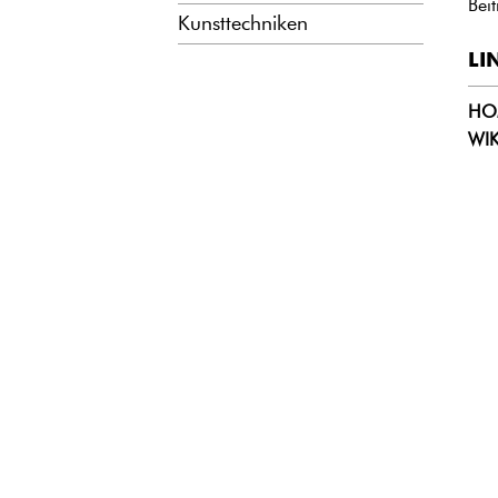
Bei
Kunsttechniken
LI
HO
WI