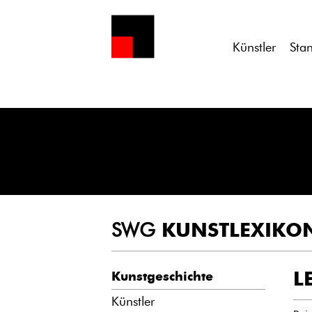
Notice
: Undefined variable: atts in
/homepages/21/d13550920/h
Künstler
Sta
SWG
KUNSTLEXIKO
L
Kunstgeschichte
Künstler