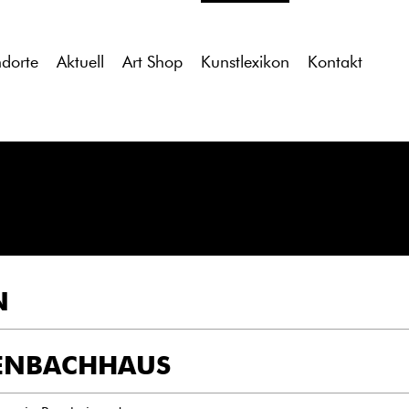
tdocs/gcb/gcb_v2/wp-content/themes/gcb_v2/index.php
on l
ndorte
Aktuell
Art Shop
Kunstlexikon
Kontakt
N
ENBACHHAUS