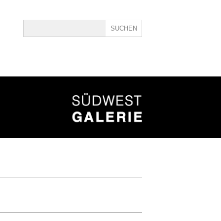
ine
40