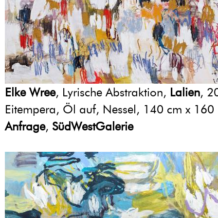
Elke Wree
, Lyrische Abstraktion,
Lalien
, 2
Eitempera, Öl auf, Nessel, 140 cm x 160
Anfrage
,
SüdWestGalerie