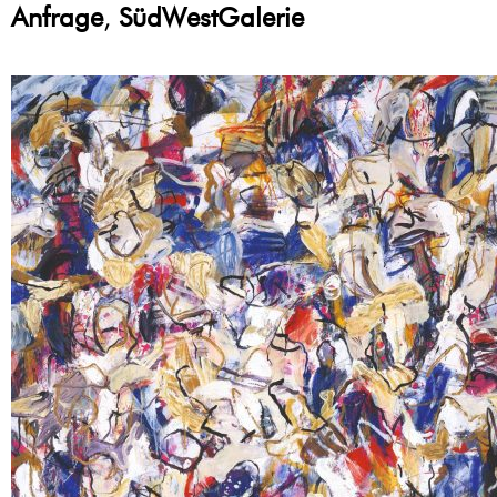
Anfrage
,
SüdWestGalerie