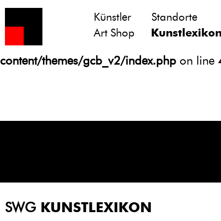
Künstler
Standorte
Notice
: Undefined variable: atts in
Art Shop
Kunstlexiko
/homepages/21/d13550920/htdocs/gcb/
content/themes/gcb_v2/index.php
on line
SWG
KUNSTLEXIKON