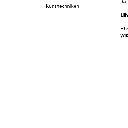
Bei
Kunsttechniken
LI
HO
WI