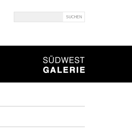
ine
40