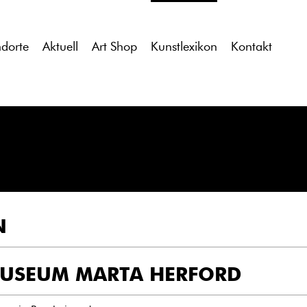
tdocs/gcb/gcb_v2/wp-content/themes/gcb_v2/index.php
on l
ndorte
Aktuell
Art Shop
Kunstlexikon
Kontakt
N
USEUM MARTA HERFORD