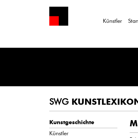
Notice
: Undefined variable: atts in
/homepages/21/d13550920/h
Künstler
Sta
SWG
KUNSTLEXIKO
M
Kunstgeschichte
Künstler