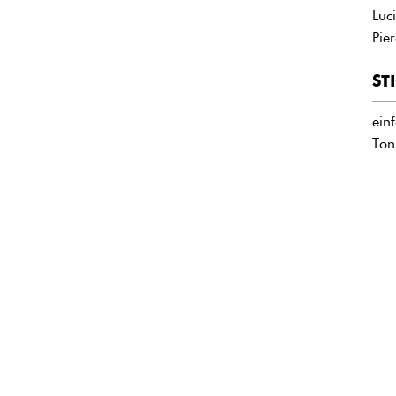
Luc
Pie
ST
ein
Ton