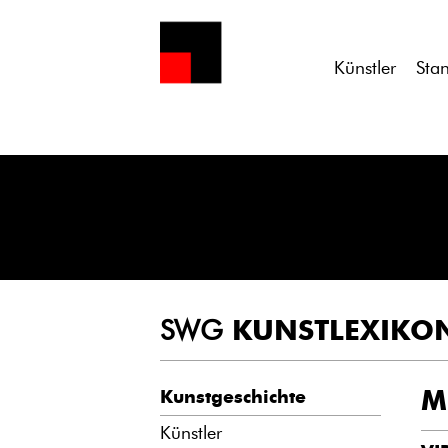
Notice
: Undefined variable: atts in
/homepages/21/d13550920/h
Künstler
Sta
SWG
KUNSTLEXIKO
M
Kunstgeschichte
Künstler