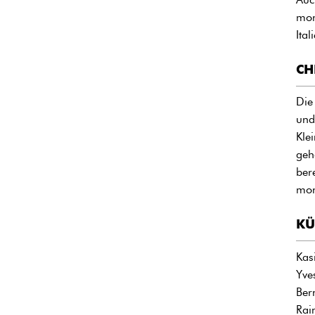
mon
Ita
CH
Die
und
Kle
geh
ber
mon
KÜ
Kas
Yve
Ber
Rai