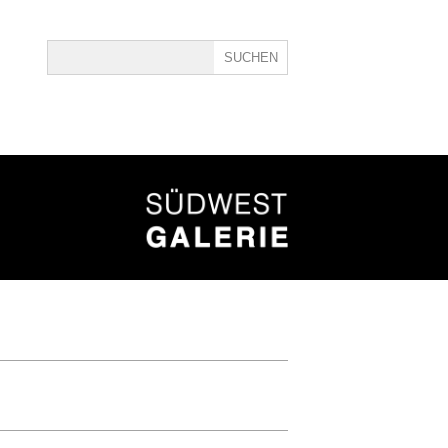
ine
40