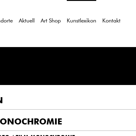
tdocs/gcb/gcb_v2/wp-content/themes/gcb_v2/index.php
on l
ndorte
Aktuell
Art Shop
Kunstlexikon
Kontakt
N
ONOCHROMIE