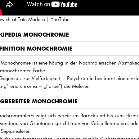
evich at Tate Modern | YouTube
KIPEDIA MONOCHROMIE
FINITION MONOCHROMIE
 Monochromie ist eine häufig in der Nachmalerischen Abstraktio
 monochromer Farbe.
Gegensatz zur Vielfarbigkeit = Polychromie bestimmt eine einzi
nzig“ und chroma = „Farbe“) die Malerei.
GBEREITER MONOCHROMIE
ochrommalerei zeigt sich bereits im Barock und bis zum Histori
wendung von Grautönen spricht man von Grisaillenmalerei ode
 Sepiamalerei.
h die vom französischen „peinture en camaïeu“ abstammende 