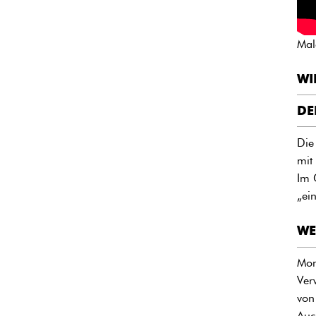
Mal
WI
DE
Die
mit
Im 
„ei
WE
Mon
Ver
von
Auc