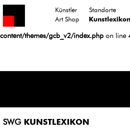
Künstler
Standorte
Notice
: Undefined variable: atts in
Art Shop
Kunstlexiko
/homepages/21/d13550920/htdocs/gcb/
content/themes/gcb_v2/index.php
on line
SWG
KUNSTLEXIKON