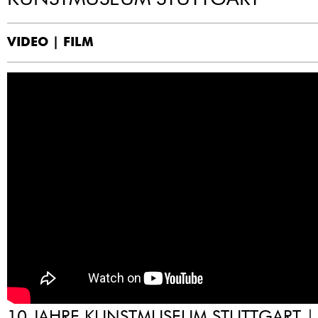
VIDEO | FILM
10 JAHRE KUNSTMUSEUM STUTTGART |