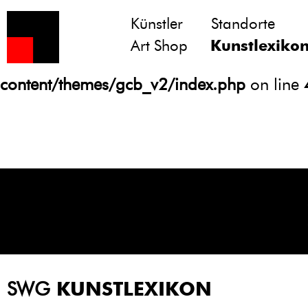
Künstler
Standorte
Notice
: Undefined variable: atts in
Art Shop
Kunstlexiko
/homepages/21/d13550920/htdocs/gcb/
content/themes/gcb_v2/index.php
on line
SWG
KUNSTLEXIKON