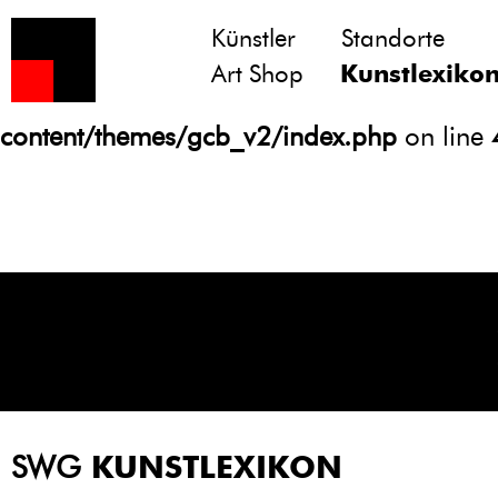
Künstler
Standorte
Notice
: Undefined variable: atts in
Art Shop
Kunstlexiko
/homepages/21/d13550920/htdocs/gcb/
content/themes/gcb_v2/index.php
on line
SWG
KUNSTLEXIKON