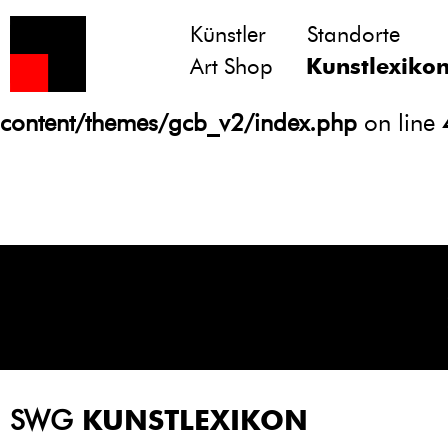
Künstler
Standorte
Notice
: Undefined variable: atts in
Art Shop
Kunstlexiko
/homepages/21/d13550920/htdocs/gcb/
content/themes/gcb_v2/index.php
on line
SWG
KUNSTLEXIKON