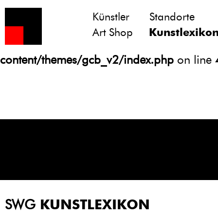
Künstler
Standorte
Notice
: Undefined variable: atts in
Art Shop
Kunstlexiko
/homepages/21/d13550920/htdocs/gcb/
content/themes/gcb_v2/index.php
on line
SWG
KUNSTLEXIKON