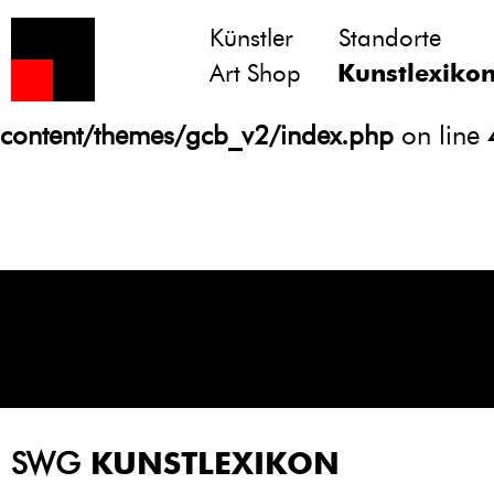
Künstler
Standorte
Notice
: Undefined variable: atts in
Art Shop
Kunstlexiko
/homepages/21/d13550920/htdocs/gcb/
content/themes/gcb_v2/index.php
on line
SWG
KUNSTLEXIKON