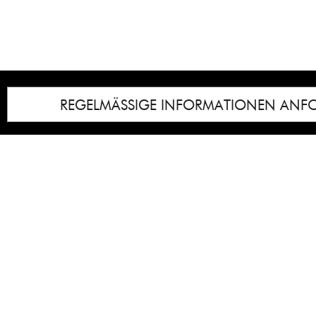
REGELMÄSSIGE INFORMATIONEN ANF
Impressum
Notice
: Undefined index: lastkunstwerkid i
/homepages/21/d13550920/htdocs/gcb/