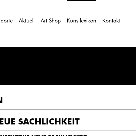
tdocs/gcb/gcb_v2/wp-content/themes/gcb_v2/index.php
on l
ndorte
Aktuell
Art Shop
Kunstlexikon
Kontakt
N
EUE SACHLICHKEIT