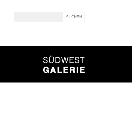
ine
40