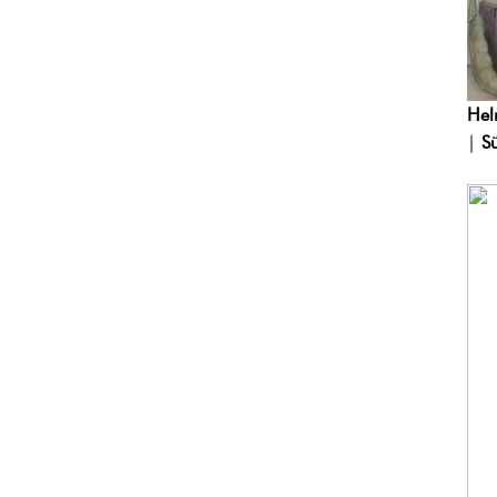
Hel
|
S