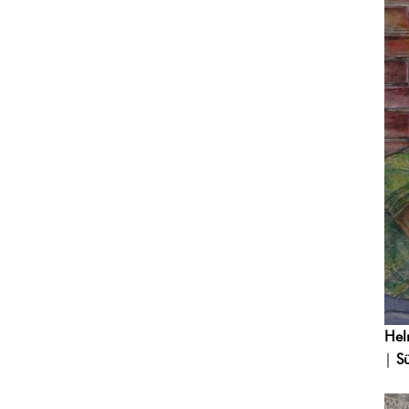
Hel
|
S