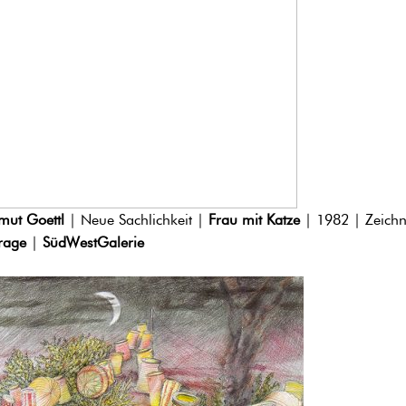
mut Goettl
| Neue Sachlichkeit |
Frau mit Katze
| 1982 | Zeich
rage
|
SüdWestGalerie