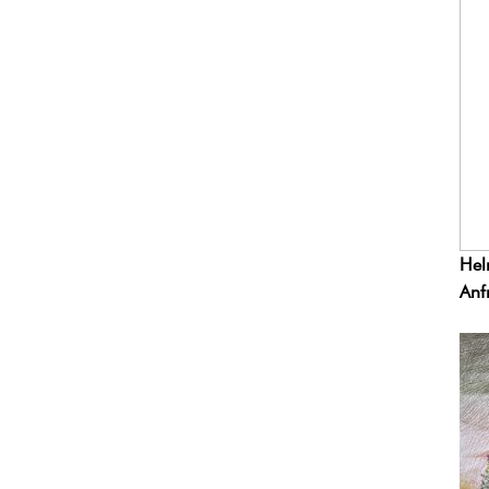
Hel
Anf