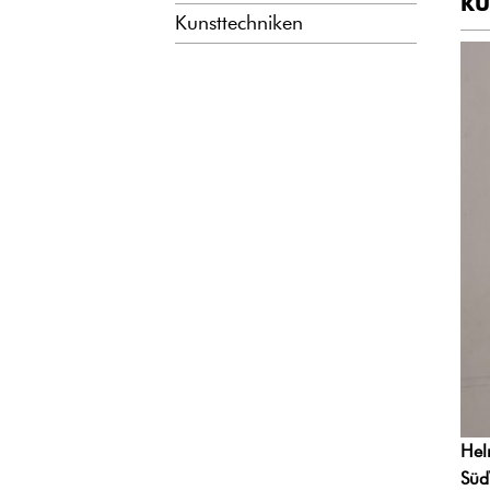
KU
Kunsttechniken
Hel
Süd