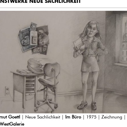
NSTWERKE NEUE SACHLICHKEIT
mut Goettl
| Neue Sachlichkeit |
Im Büro
| 1975 | Zeichnung |
WestGalerie