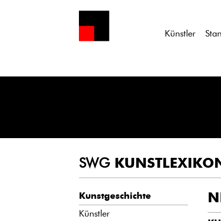
Notice
: Undefined variable: atts in
/homepages/21/d13550920/h
Künstler
Sta
SWG
KUNSTLEXIKO
N
Kunstgeschichte
Künstler