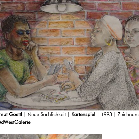
mut Goettl
| Neue Sachlichkeit |
Kartenspiel
| 1993 | Zeichnun
üdWestGalerie