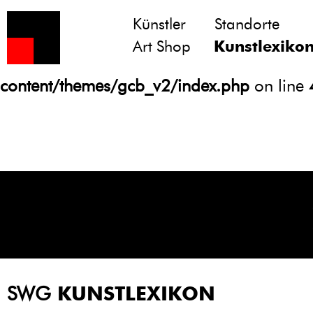
Künstler
Standorte
Notice
: Undefined variable: atts in
Art Shop
Kunstlexiko
/homepages/21/d13550920/htdocs/gcb/
content/themes/gcb_v2/index.php
on line
SWG
KUNSTLEXIKON