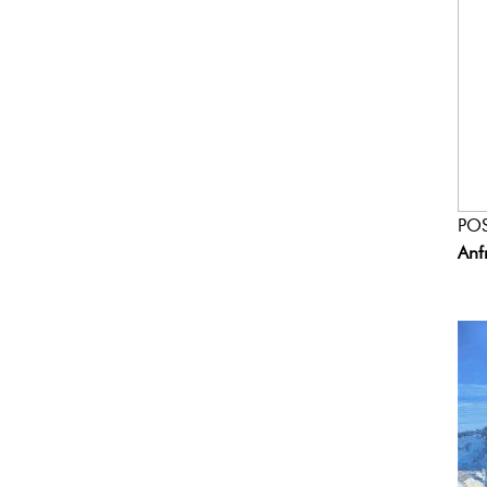
POS
Anf