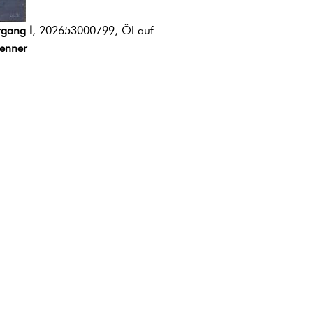
gang I
, 202653000799, Öl auf
renner