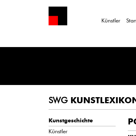
Notice
: Undefined variable: atts in
/homepages/21/d13550920/h
Künstler
Sta
SWG
KUNSTLEXIKO
P
Kunstgeschichte
Künstler