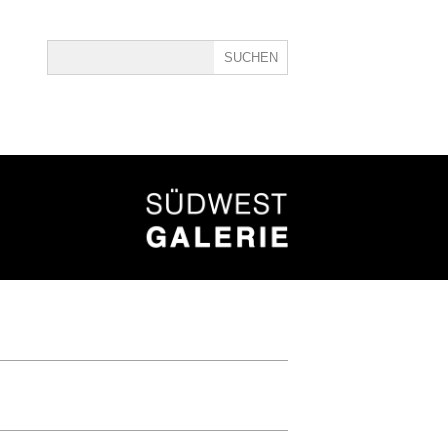
ine
40