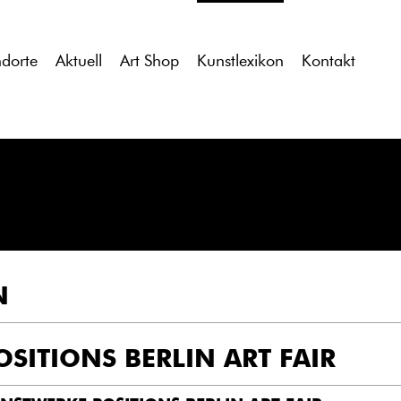
tdocs/gcb/gcb_v2/wp-content/themes/gcb_v2/index.php
on l
ndorte
Aktuell
Art Shop
Kunstlexikon
Kontakt
N
OSITIONS BERLIN ART FAIR