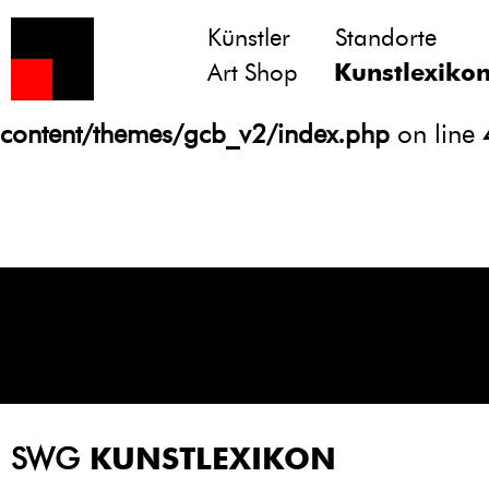
Künstler
Standorte
Notice
: Undefined variable: atts in
Art Shop
Kunstlexiko
/homepages/21/d13550920/htdocs/gcb/
content/themes/gcb_v2/index.php
on line
SWG
KUNSTLEXIKON