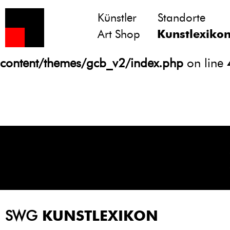
Künstler
Standorte
Notice
: Undefined variable: atts in
Art Shop
Kunstlexiko
/homepages/21/d13550920/htdocs/gcb/
content/themes/gcb_v2/index.php
on line
SWG
KUNSTLEXIKON