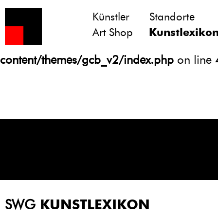
Künstler
Standorte
Notice
: Undefined variable: atts in
Art Shop
Kunstlexiko
/homepages/21/d13550920/htdocs/gcb/
content/themes/gcb_v2/index.php
on line
SWG
KUNSTLEXIKON