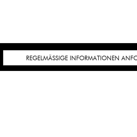
REGELMÄSSIGE INFORMATIONEN ANF
Impressum
Notice
: Undefined index: lastkunstwerkid i