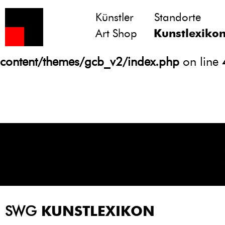
Künstler
Standorte
Notice
: Undefined variable: atts in
Art Shop
Kunstlexiko
/homepages/21/d13550920/htdocs/gcb/
content/themes/gcb_v2/index.php
on line
SWG
KUNSTLEXIKON