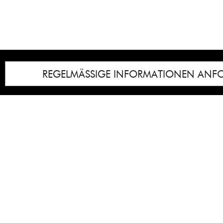
REGELMÄSSIGE INFORMATIONEN ANF
Impressum
Notice
: Undefined index: lastkunstwerkid i
/homepages/21/d13550920/htdocs/gcb/