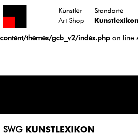
Künstler
Standorte
Notice
: Undefined variable: atts in
Art Shop
Kunstlexiko
/homepages/21/d13550920/htdocs/gcb/
content/themes/gcb_v2/index.php
on line
SWG
KUNSTLEXIKON