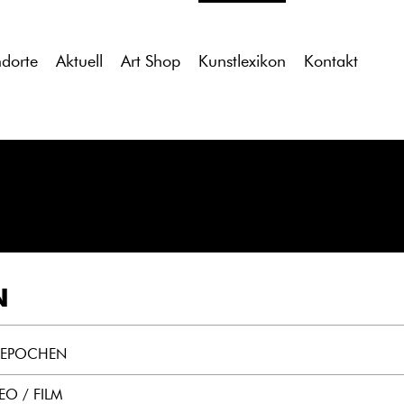
tdocs/gcb/gcb_v2/wp-content/themes/gcb_v2/index.php
on l
ndorte
Aktuell
Art Shop
Kunstlexikon
Kontakt
N
ILEPOCHEN
EO / FILM