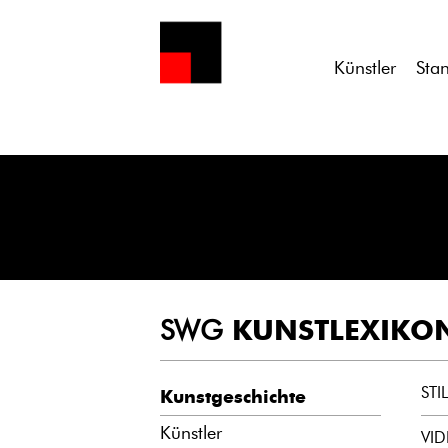
Notice
: Undefined variable: atts in
/homepages/21/d13550920/h
Künstler
Sta
SWG
KUNSTLEXIKO
ST
Kunstgeschichte
Künstler
VID