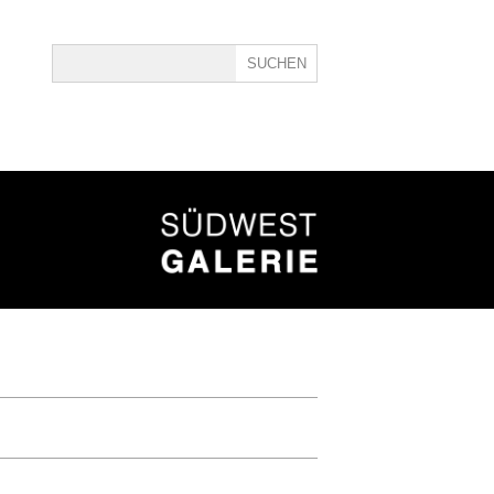
ine
40