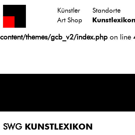
Künstler
Standorte
Notice
: Undefined variable: atts in
Art Shop
Kunstlexiko
/homepages/21/d13550920/htdocs/gcb/
content/themes/gcb_v2/index.php
on line
SWG
KUNSTLEXIKON