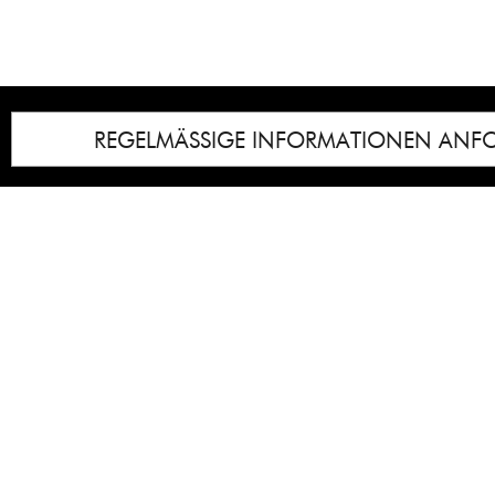
REGELMÄSSIGE INFORMATIONEN ANF
Impressum
Notice
: Undefined index: lastkunstwerkid i
/homepages/21/d13550920/htdocs/gcb/
content/themes/gcb_v2/index.php
on line