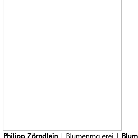
Philipp Zörndlein
| Blumenmalerei |
Blum