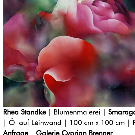
Rhea Standke
| Blumenmalerei |
Smarag
| Öl auf Leinwand | 100 cm x 100 cm |
Anfrage
|
Galerie Cyprian Brenner