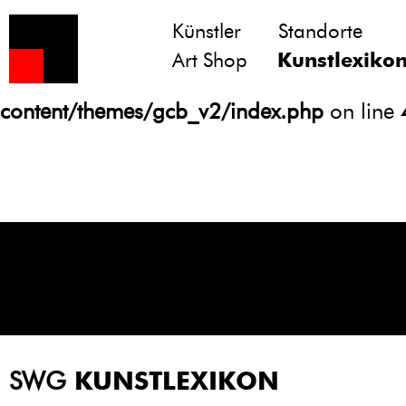
Künstler
Standorte
Notice
: Undefined variable: atts in
Art Shop
Kunstlexiko
/homepages/21/d13550920/htdocs/gcb/
content/themes/gcb_v2/index.php
on line
SWG
KUNSTLEXIKON