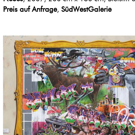
Preis auf Anfrage
,
SüdWestGalerie