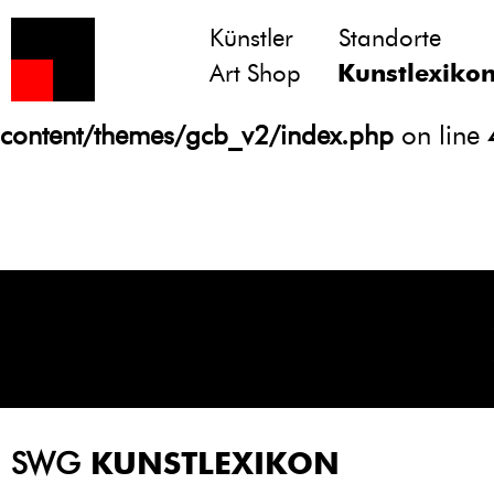
Künstler
Standorte
Notice
: Undefined variable: atts in
Art Shop
Kunstlexiko
/homepages/21/d13550920/htdocs/gcb/
content/themes/gcb_v2/index.php
on line
SWG
KUNSTLEXIKON