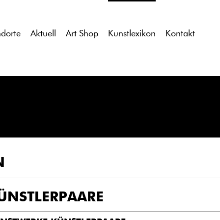
tdocs/gcb/gcb_v2/wp-content/themes/gcb_v2/index.php
on l
ndorte
Aktuell
Art Shop
Kunstlexikon
Kontakt
N
ÜNSTLERPAARE