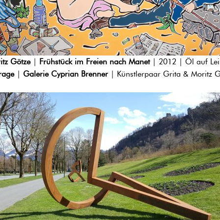
itz Götze
|
Frühstück im Freien nach Manet
| 2012 | Öl auf Le
rage
|
Galerie Cyprian Brenner
| Künstlerpaar Grita & Moritz 