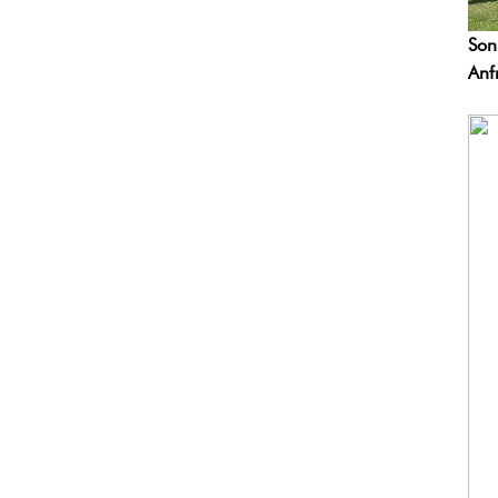
Son
Anf