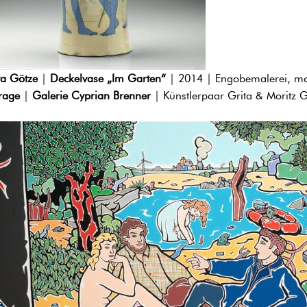
ta Götze
|
Deckelvase „Im Garten“
| 2014 | Engobemalerei, mo
rage
|
Galerie Cyprian Brenner
| Künstlerpaar Grita & Moritz 