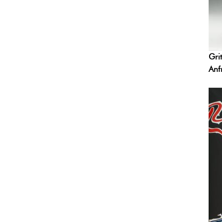
Gri
Anf