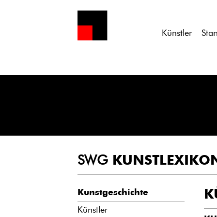
Notice
: Undefined variable: atts in
/homepages/21/d13550920/h
Künstler
Sta
SWG
KUNSTLEXIKO
K
Kunstgeschichte
Künstler