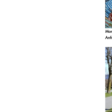
Mor
Anf