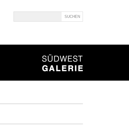
ine
40