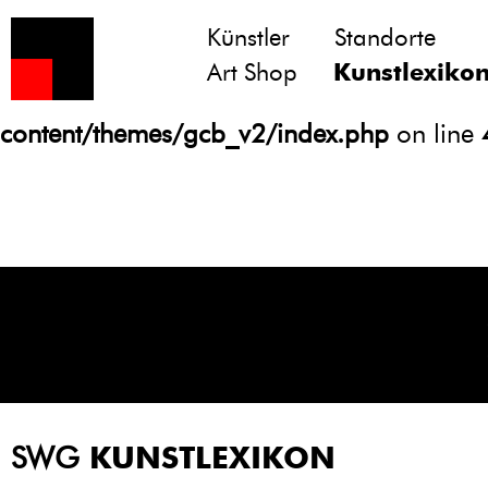
Künstler
Standorte
Notice
: Undefined variable: atts in
Art Shop
Kunstlexiko
/homepages/21/d13550920/htdocs/gcb/
content/themes/gcb_v2/index.php
on line
SWG
KUNSTLEXIKON