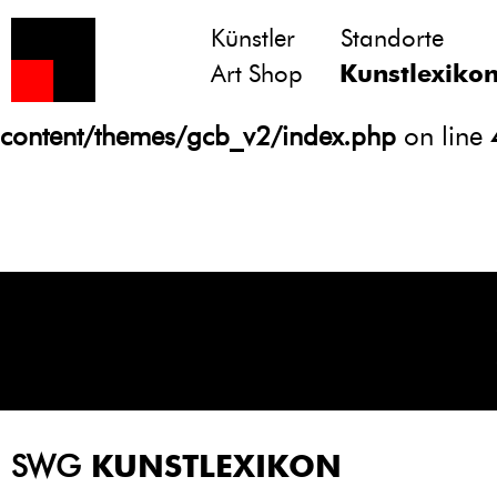
Künstler
Standorte
Notice
: Undefined variable: atts in
Art Shop
Kunstlexiko
/homepages/21/d13550920/htdocs/gcb/
content/themes/gcb_v2/index.php
on line
SWG
KUNSTLEXIKON