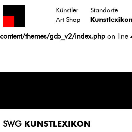
Künstler
Standorte
Notice
: Undefined variable: atts in
Art Shop
Kunstlexiko
/homepages/21/d13550920/htdocs/gcb/
content/themes/gcb_v2/index.php
on line
SWG
KUNSTLEXIKON