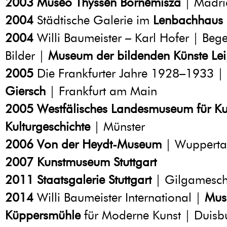
2003
Museo Thyssen Bornemisza
| Madri
2004
Städtische Galerie im
Lenbachhaus
2004
Willi Baumeister – Karl Hofer | Be
Bilder |
Museum der bildenden Künste
Lei
2005
Die Frankfurter Jahre 1928–1933 |
Giersch
| Frankfurt am Main
2005
Westfälisches Landesmuseum für Ku
Kulturgeschichte
| Münster
2006
Von der Heydt-Museum
| Wupperta
2007
Kunstmuseum Stuttgart
2011
Staatsgalerie Stuttgart
| Gilgamesc
2014
Willi Baumeister International |
Mus
Küppersmühle
für Moderne Kunst | Duisb