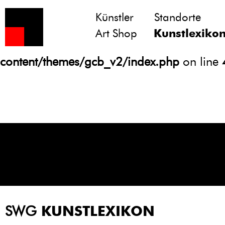
Künstler
Standorte
Notice
: Undefined variable: atts in
Art Shop
Kunstlexiko
/homepages/21/d13550920/htdocs/gcb/
content/themes/gcb_v2/index.php
on line
SWG
KUNSTLEXIKON