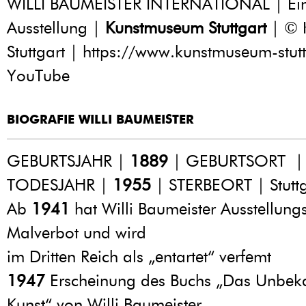
WILLI BAUMEISTER INTERNATIONAL | Einb
Ausstellung |
Kunstmuseum Stuttgart
| © 
Stuttgart | https://www.kunstmuseum-stutt
YouTube
BIOGRAFIE WILLI BAUMEISTER
GEBURTSJAHR |
1889
| GEBURTSORT | S
TODESJAHR |
1955
| STERBEORT | Stuttg
Ab
1941
hat Willi Baumeister Ausstellung
Malverbot und wird
im Dritten Reich als „entartet“ verfemt
1947
Erscheinung des Buchs „Das Unbeka
Kunst“ von Willi Baumeister