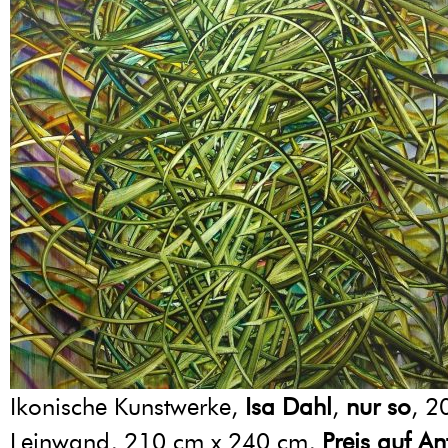
Ikonische Kunstwerke,
Isa Dahl
,
nur so
, 2
Leinwand, 210 cm x 240 cm,
Preis auf A