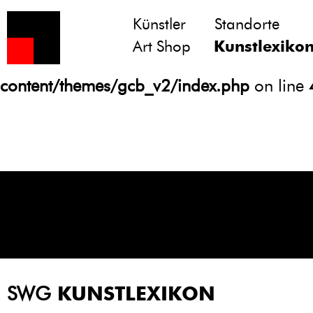
Künstler
Standorte
Notice
: Undefined variable: atts in
Art Shop
Kunstlexiko
/homepages/21/d13550920/htdocs/gcb/
content/themes/gcb_v2/index.php
on line
SWG
KUNSTLEXIKON