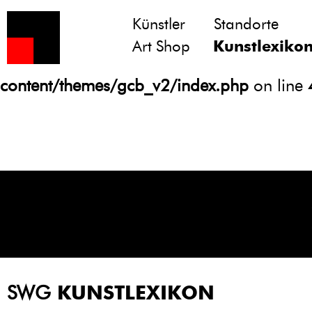
Künstler
Standorte
Notice
: Undefined variable: atts in
Art Shop
Kunstlexiko
/homepages/21/d13550920/htdocs/gcb/
content/themes/gcb_v2/index.php
on line
SWG
KUNSTLEXIKON